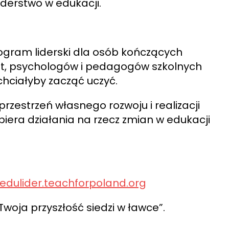
iderstwo w edukacji.
ogram liderski dla osób
kończących
 lat, psychologów i pedagogów szkolnych
 chciałyby zacząć uczyć.
przestrzeń własnego rozwoju i realizacji
iera działania na rzecz zmian w edukacji
edulider.teachforpoland.org
woja przyszłość siedzi w ławce”.