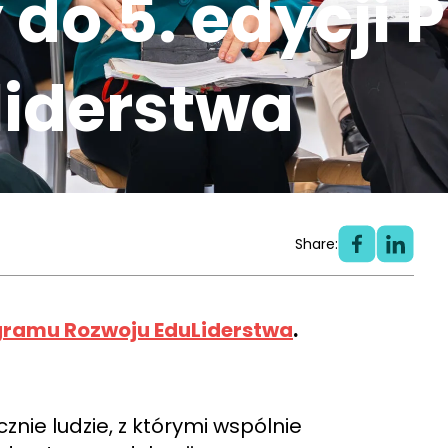
do 5. edycji
liderstwa
Share:
gramu Rozwoju EduLiderstwa
.
nie ludzie, z którymi wspólnie