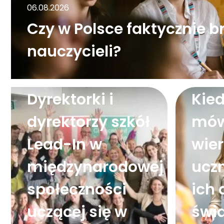
06.08.2026
Czy w Polsce faktycznie b
nauczycieli?
04.08.2026
29.05.2
Dyrektorki i
Kied
dyrektorzy szkół
mów
Lead-In w
wier
międzynarodowej
uczn
społeczności
ich 
uczącej się w
świ