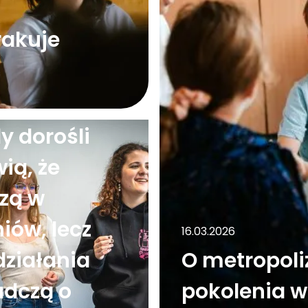
rakuje
026
y dorośli
ią, że
zą w
iów, lecz
16.03.2026
działania
O metropoli
adczą o
pokolenia w