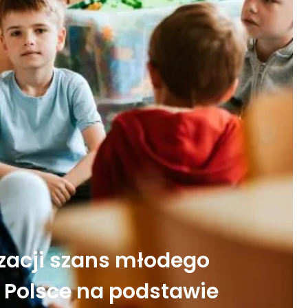
zacji szans młodego
 Polsce na podstawie