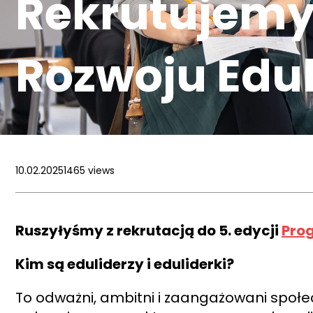
Rekrutujemy 
Rozwoju Edu
10.02.2025
1465 views
Ruszyłyśmy z rekrutacją do 5. edycji
Pro
Kim są eduliderzy i eduliderki?
To odważni, ambitni i zaangażowani społecz