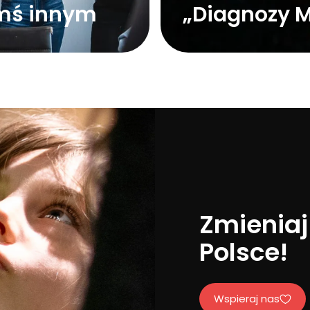
mś innym
„Diagnozy M
Zmieniaj
Polsce!
Wspieraj nas