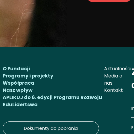
O Fundacji
Aktualności
Programy i projekty
Media o
Współpraca
nas
Nasz wpływ
Kontakt
APLIKUJ do 6. edycji Programu Rozwoju
EduLidertswa
I
E
Dokumenty do pobrania