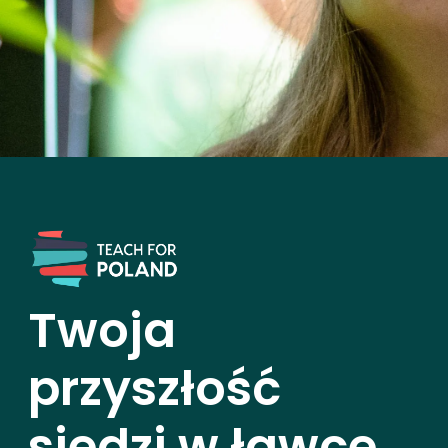
Twoja
przyszłość
siedzi w ławce.