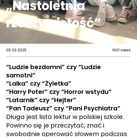
„Nastoletnia
rzeczywistość”
05.03.2025
1601 views
“Ludzie bezdomni” czy “Ludzie
samotni”
“Lalka” czy “Żyletka”
“Harry Poter” czy “Horror wstydu”
“Latarnik” czy “Hejter”
“Pan Tadeusz” czy “Pani Psychiatra”
Długa jest lista lektur w polskiej szkole.
Powinno się je przeczytać, znać i
swobodnie operować słowem podczas